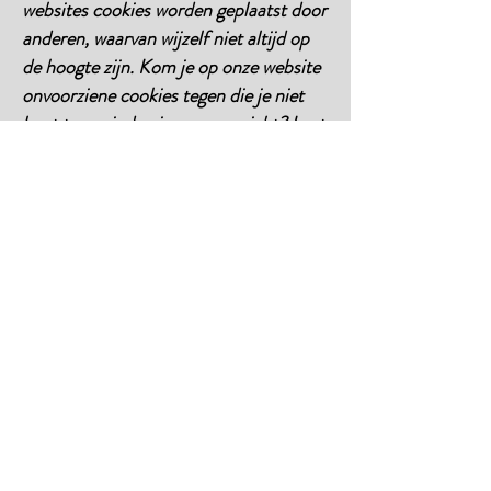
websites cookies worden geplaatst door
anderen, waarvan wijzelf niet altijd op
de hoogte zijn. Kom je op onze website
onvoorziene cookies tegen die je niet
kunt terugvinden in ons overzicht? Laat
het ons weten via
info@loftinkoudum.nl. Je kan ook
rechtstreeks contact opnemen met de
derde partij en vraag welke cookies ze
plaatsten, wat de reden daarvoor is, wat
de levensduur van de cookie is en op
welke manier ze je privacy gewaarborgd
hebben.
7. Slotopmerkingen
Wij zullen deze verklaringen af en toe